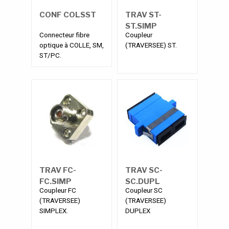
CONF COLSST
TRAV ST-
ST.SIMP
Connecteur fibre
Coupleur
optique à COLLE, SM,
(TRAVERSEE) ST.
ST/PC.
TRAV FC-
TRAV SC-
FC.SIMP
SC.DUPL
Coupleur FC
Coupleur SC
(TRAVERSEE)
(TRAVERSEE)
SIMPLEX.
DUPLEX