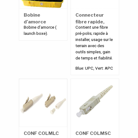
Bobine
Connecteur
d’amorce
fibre rapide,
Bobine d’amorce (
Contient une fibre
sans polissage
launch boxe).
pré-polis; rapide à
et sans colle,
installer, usage sur le
usage direct
terrain avec des
sur le terrain
outils simples, gain
de temps et fiabilité.
Blue: UPC, Vert: APC
CONF COLMLC
CONF COLMSC