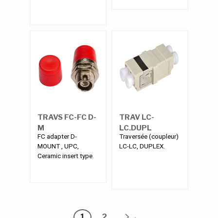
TRAVS FC-FC D-
TRAV LC-
M
LC.DUPL
FC adapter D-
Traversée (coupleur)
MOUNT , UPC,
LC-LC, DUPLEX.
Ceramic insert type.
1
2
→