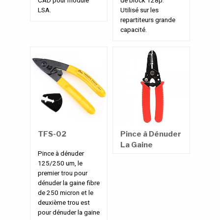
CAD pour module
de block 128p.
LSA.
Utilisé sur les
repartiteurs grande
capacité.
TFS-02
Pince à Dénuder
La Gaine
Pince à dénuder
Intérieur Fibre
125/250 um, le
Optique
premier trou pour
dénuder la gaine fibre
de 250 micron et le
deuxième trou est
pour dénuder la gaine