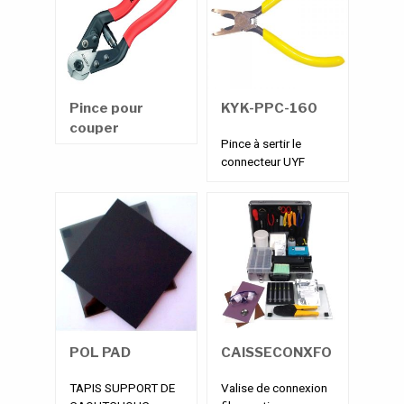
Pince pour
KYK-PPC-160
couper
Pince à sertir le
l’élément
connecteur UYF
central de câble
fibre optique
POL PAD
CAISSECONXFO
TAPIS SUPPORT DE
Valise de connexion