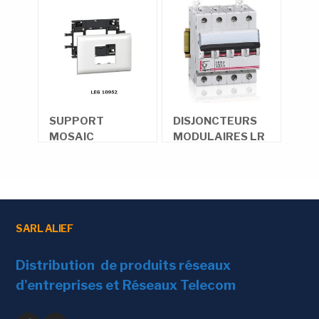
R
SUPPORT
DISJONCTEURS
LEG
MOSAIC
MODULAIRES LR
Gou
4,5KA 1 PÔLE
SARL ALIEF
Distribution de produits réseaux
d'entreprises et Réseaux Telecom