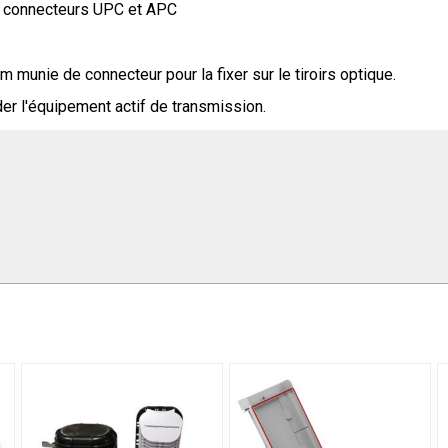
e connecteurs UPC et APC
 munie de connecteur pour la fixer sur le tiroirs optique.
der l'équipement actif de transmission.
Désignation
PIGTAIL SC, MM62,5/125, L=1M
PIGTAIL ST, MM62,5/125, L=1M
PIGTAIL LC, MM62,5/125, L=1M