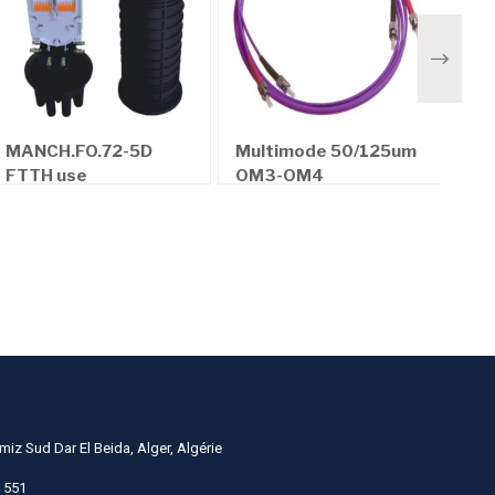
Next
Fib
MANCH.FO.72-5D
Multimode 50/125um
dis
FTTH use
OM3-OM4
24 
miz Sud Dar El Beida, Alger, Algérie
 551