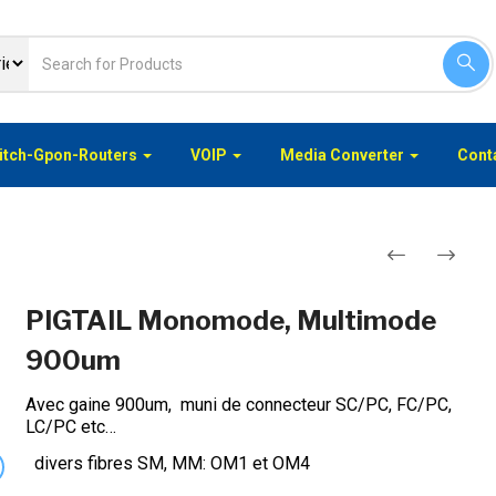
itch-Gpon-Routers
VOIP
Media Converter
Conta
Navigation
PIGTAIL Monomode, Multimode
de
900um
l’article
Avec gaine 900um, muni de connecteur SC/PC, FC/PC,
LC/PC etc…
divers fibres SM, MM: OM1 et OM4
xt