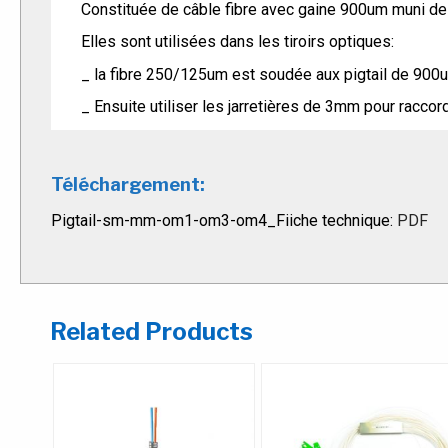
Constituée de câble fibre avec gaine 900um muni d
Elles sont utilisées dans les tiroirs optiques:
_ la fibre 250/125um est soudée aux pigtail de 900um
_ Ensuite utiliser les jarretières de 3mm pour raccor
Référence
Téléchargement:
Pigtail-sm-mm-om1-om3-om4_Fiiche technique:
PDF
Multimode 62,5/125
PIGT SC MM62,5
PIGT ST MM62,5
Related Products
PIGT LC MM62,5
Multimode 50/125 OM4