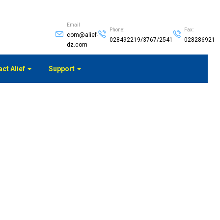
Email
Phone:
Fax:
com@alief-
028492219/3767/2541
028286921
dz.com
ct Alief
Support