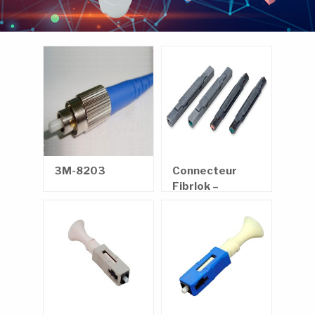
3M-8203
Connecteur
Fibrlok –
Epissure
mécanique
2529-3M™