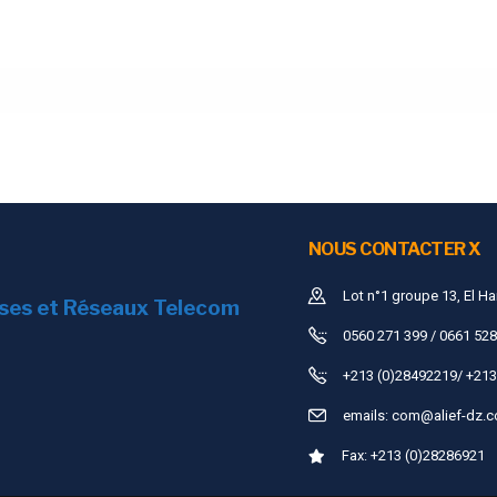
NOUS CONTACTER X
Lot n°1 groupe 13, El Ha
ises et Réseaux Telecom
0560 271 399 / 0661 528
+213 (0)28492219/ +213
emails:
com@alief-dz.
Fax: +213 (0)28286921