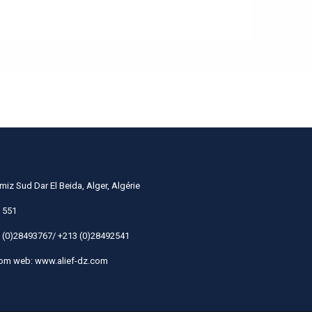
miz Sud Dar El Beida, Alger, Algérie
 551
 (0)28493767/ +213 (0)28492541
com
web: www.alief-dz.com