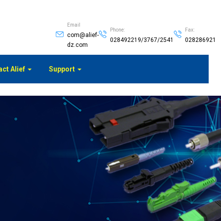
Email
Phone:
Fax:
com@alief-
028492219/3767/2541
028286921
dz.com
ct Alief
Support