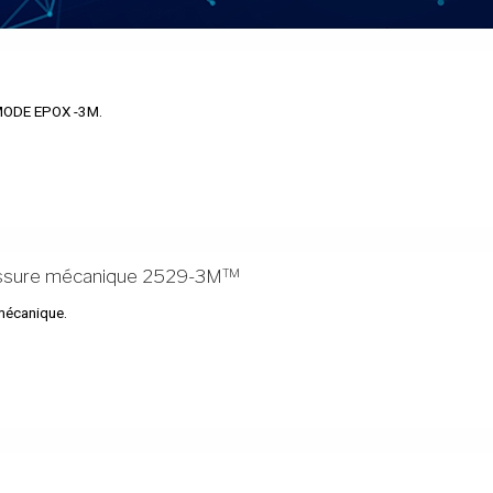
ODE EPOX -3M.
pissure mécanique 2529-3M™
mécanique.