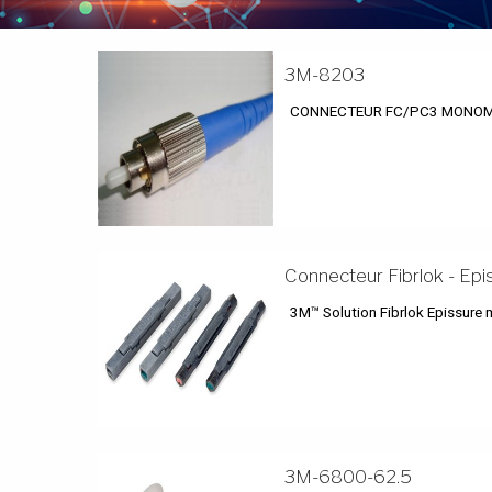
3M-8203
CONNECTEUR FC/PC3 MONOM
Connecteur Fibrlok - E
3M™ Solution Fibrlok Epissure 
3M-6800-62.5