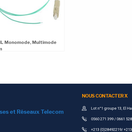
IL Monomode, Multimode
m
NOUS CONTACTER X
Lot n°1 groupe 13, El Ha
ises et Réseaux Telecom
0560 271 399 / 0661 528
+213 (0)28492219/ +213