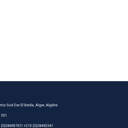
miz Sud Dar El Beida, Alger, Algérie
 551
 (0)28493767/ +213 (0)28492541