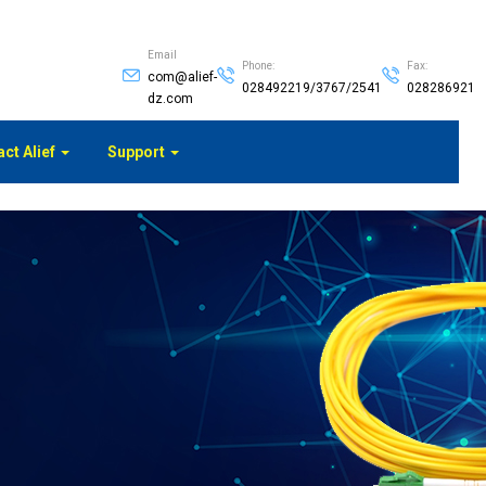
Email
Phone:
Fax:
com@alief-
028492219/3767/2541
028286921
dz.com
ct Alief
Support