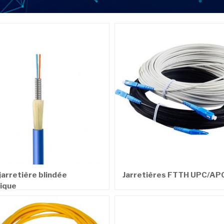
jarretière blindée
Jarretières FTTH UPC/AP
lique