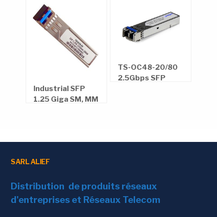
Commercial operating temperature
range: 0°C to +70°C
TS-OC48-20/80
2.5Gbps SFP
Industrial SFP
TS-
Optical
1.25 Giga SM, MM
TS
Transceiver
20Km & 80Km
SARL ALIEF
Distribution de produits réseaux
d'entreprises et Réseaux Telecom