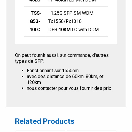
TSS-
1.25G SFP SM WDM
G53-
Tx1550/Rx1310
40LC
DFB
40KM
LC with DDM
On peut fournir aussi, sur commande,
d'autres
Up to 1.25Gb/s dual data links
What the DDM use for? DDM is Digital-
types de SFP:
diagnostic-monitoring which provides a
Hot-pluggable SFP footprint
user with critical information concerning
Fonctionnant sur 1550nm
the status of the transmitted and
1310nm and 1550nm FP laser
avec des distance de
60km, 80km, et
received signals.
transmitter
120km
nous contacter pour vous fournir des prix
This approach allows for better fault
LC connector
isolation and error detection.
Up to 20km on 9/125µm SMF
Metal enclosure for lower EMI
Single +3.3V power supply
Related Products
Low power dissipation <700mW